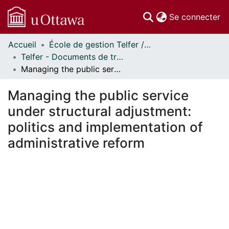
(c
Se connecter
Accueil
École de gestion Telfer // Telfer School of Management
Communautés
Telfer - Documents de travail // Telfer - Working Papers
et collections
Managing the public service under structural adjustment: politics and implementation of administrative reform
Parcourir
Statistiques
Managing the public service
À propos
under structural adjustment:
politics and implementation of
administrative reform