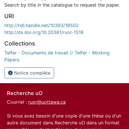
Search by title in the catalogue to request the paper.
URI
http://hdl.handle.net/10393/18502
http://dx.doi.org/10.20381/ruor-1518
Collections
Telfer - Documents de travail // Telfer - Working
Papers
Notice complète
Recherche uO
Courriel :
ruor@uottawa.ca
Si vous avez besoin d'une copie d'une thèse ou d'un
autre document dans Recherche uO dans un format