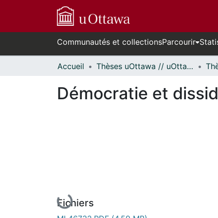
Communautés et collections
Parcourir
Stati
Accueil
Thèses uOttawa // uOttawa Theses
Démocratie et dissid
En cours de chargement...
Fichiers