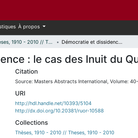
stiques
À propos
Thèses, 1910 - 2010 // Theses, 1910 - 2010
Démocratie et dissidence : le cas des Inuit du Québec, 1975-1987.
ence : le cas des Inuit du 
Citation
Source: Masters Abstracts International, Volume: 40-
URI
http://hdl.handle.net/10393/5104
http://dx.doi.org/10.20381/ruor-10588
Collections
Thèses, 1910 - 2010 // Theses, 1910 - 2010