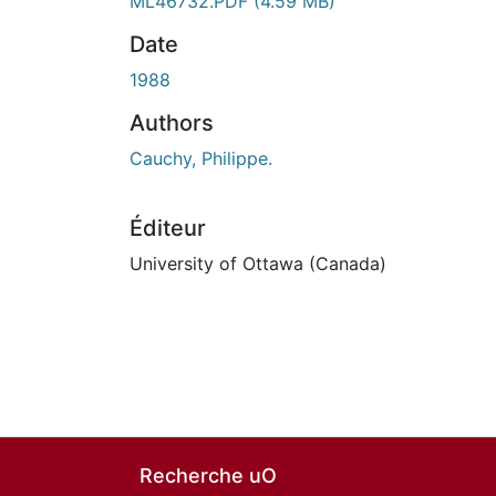
ML46732.PDF
(4.59 MB)
Date
1988
Authors
Cauchy, Philippe.
Éditeur
University of Ottawa (Canada)
Recherche uO