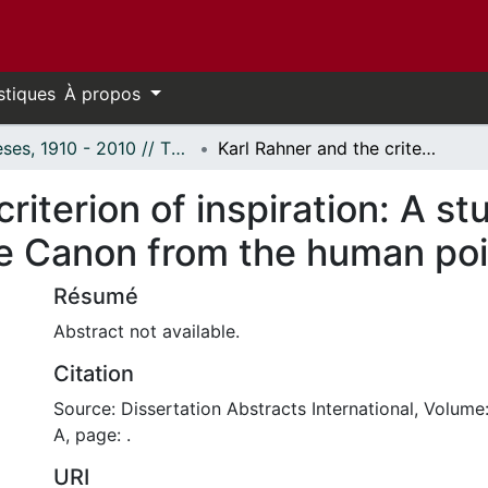
stiques
À propos
Thèses, 1910 - 2010 // Theses, 1910 - 2010
Karl Rahner and the criterion of inspiration: A study of the norms for placing a book on the Canon from the human point of view
riterion of inspiration: A st
he Canon from the human poi
Résumé
Abstract not available.
Citation
Source: Dissertation Abstracts International, Volume
A, page: .
URI