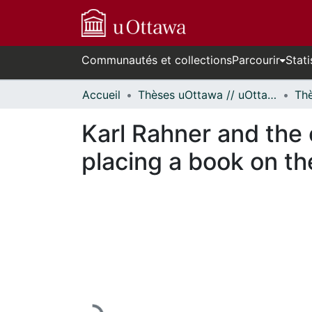
Communautés et collections
Parcourir
Stati
Accueil
Thèses uOttawa // uOttawa Theses
Karl Rahner and the c
placing a book on t
En cours de chargement...