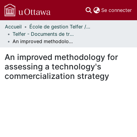
(c
Se connecter
Accueil
École de gestion Telfer // Telfer School of Management
Communautés
Telfer - Documents de travail // Telfer - Working Papers
et collections
An improved methodology for assessing a technology's commercialization strategy
Parcourir
Statistiques
An improved methodology for
À propos
assessing a technology's
commercialization strategy
ent...