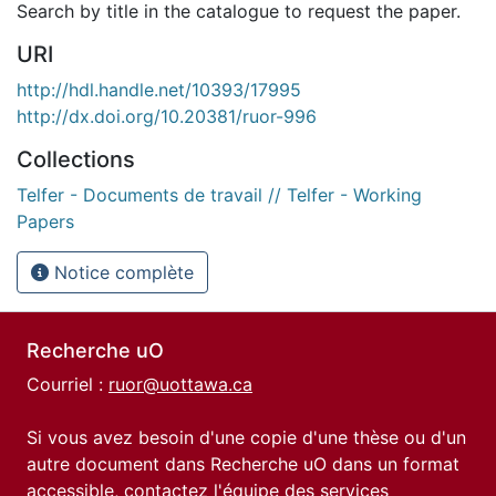
Search by title in the catalogue to request the paper.
URI
http://hdl.handle.net/10393/17995
http://dx.doi.org/10.20381/ruor-996
Collections
Telfer - Documents de travail // Telfer - Working
Papers
Notice complète
Recherche uO
Courriel :
ruor@uottawa.ca
Si vous avez besoin d'une copie d'une thèse ou d'un
autre document dans Recherche uO dans un format
accessible, contactez l'équipe des
services