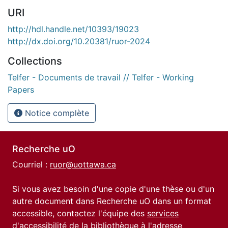
URI
http://hdl.handle.net/10393/19023
http://dx.doi.org/10.20381/ruor-2024
Collections
Telfer - Documents de travail // Telfer - Working
Papers
Notice complète
Recherche uO
Courriel :
ruor@uottawa.ca
Si vous avez besoin d'une copie d'une thèse ou d'un
autre document dans Recherche uO dans un format
accessible, contactez l'équipe des
services
d'accessibilité de la bibliothèque
à l'adresse