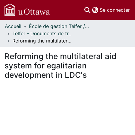
(c
Se connecter
Accueil
École de gestion Telfer // Telfer School of Management
Communautés
Telfer - Documents de travail // Telfer - Working Papers
et collections
Reforming the multilateral aid system for egalitarian development in LDC's
Parcourir
Statistiques
Reforming the multilateral aid
À propos
system for egalitarian
development in LDC's