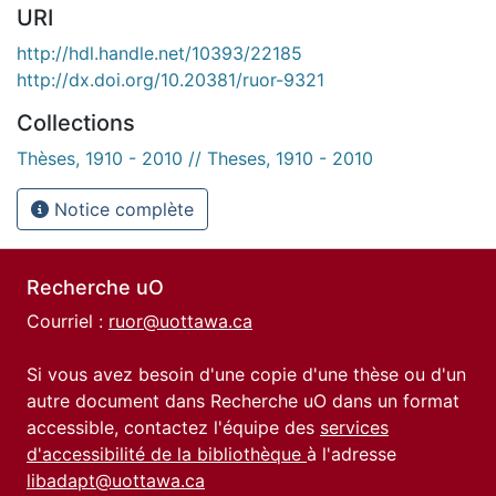
URI
http://hdl.handle.net/10393/22185
http://dx.doi.org/10.20381/ruor-9321
Collections
Thèses, 1910 - 2010 // Theses, 1910 - 2010
Notice complète
Recherche uO
Courriel :
ruor@uottawa.ca
Si vous avez besoin d'une copie d'une thèse ou d'un
autre document dans Recherche uO dans un format
accessible, contactez l'équipe des
services
d'accessibilité de la bibliothèque
à l'adresse
libadapt@uottawa.ca