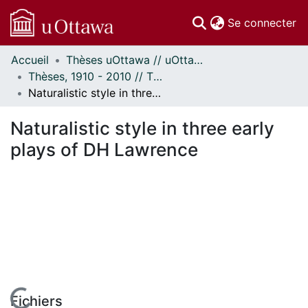
(c
Se connecter
Accueil
Thèses uOttawa // uOttawa Theses
Communautés
Thèses, 1910 - 2010 // Theses, 1910 - 2010
et collections
Naturalistic style in three early plays of DH Lawrence
Parcourir
Statistiques
Naturalistic style in three early
À propos
plays of DH Lawrence
Fichiers