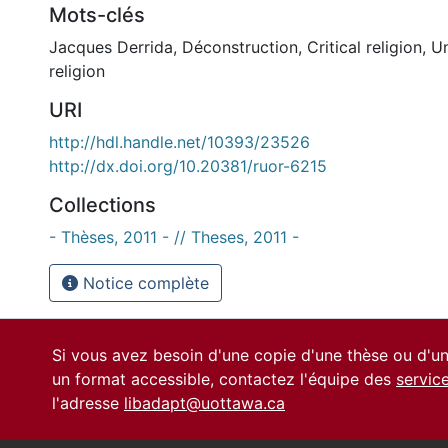
Mots-clés
Jacques Derrida
,
Déconstruction
,
Critical religion
,
Un
religion
URI
http://hdl.handle.net/10393/23526
http://dx.doi.org/10.20381/ruor-6215
Collections
- Thèses, 2011 - // Theses, 2011 -
Notice complète
Si vous avez besoin d'une copie d'une thèse ou d'
un format accessible, contactez l'équipe des
servic
l'adresse
libadapt@uottawa.ca