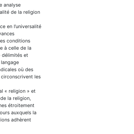
ne analyse
lité de la religion
e en l’universalité
oyances
es conditions
e à celle de la
 délimités et
e langage
dicales où des
 circonscrivent les
l « religion » et
de la religion,
nes étroitement
cours auxquels la
gions adhèrent