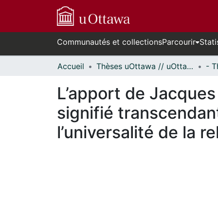
Communautés et collections
Parcourir
Stati
Accueil
Thèses uOttawa // uOttawa Theses
L’apport de Jacques D
signifié transcendant
l’universalité de la re