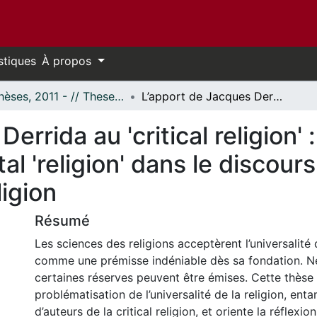
stiques
À propos
- Thèses, 2011 - // Theses, 2011 -
L’apport de Jacques Derrida au 'critical religion' : déconstruction du signifié transcendantal 'religion' dans le discours postulant l’universalité de la religion
errida au 'critical religion'
al 'religion' dans le discour
ligion
Résumé
Les sciences des religions acceptèrent l’universalité d
comme une prémisse indéniable dès sa fondation. N
certaines réserves peuvent être émises. Cette thèse 
problématisation de l’universalité de la religion, en
d’auteurs de la critical religion, et oriente la réflexio