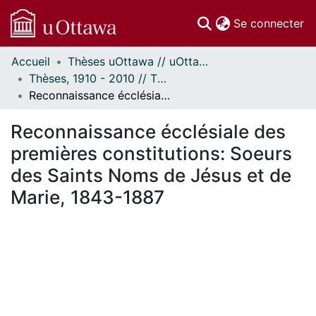
(c
Se connecter
Accueil
Thèses uOttawa // uOttawa Theses
Communautés
Thèses, 1910 - 2010 // Theses, 1910 - 2010
et collections
Reconnaissance écclésiale des premières constitutions: Soeurs des Saints Noms de Jésus et de Marie, 1843-1887
Parcourir
Statistiques
Reconnaissance écclésiale des
À propos
premières constitutions: Soeurs
des Saints Noms de Jésus et de
Marie, 1843-1887