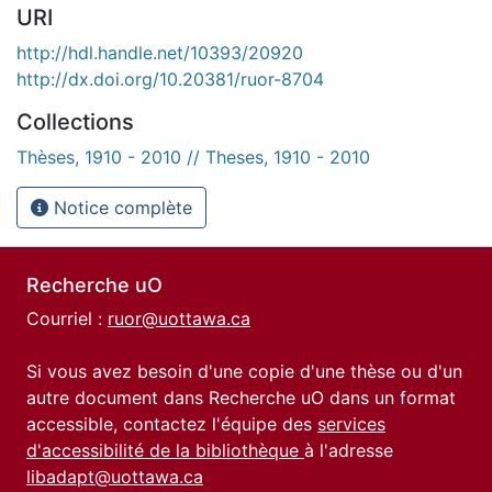
URI
http://hdl.handle.net/10393/20920
http://dx.doi.org/10.20381/ruor-8704
Collections
Thèses, 1910 - 2010 // Theses, 1910 - 2010
Notice complète
Recherche uO
Courriel :
ruor@uottawa.ca
Si vous avez besoin d'une copie d'une thèse ou d'un
autre document dans Recherche uO dans un format
accessible, contactez l'équipe des
services
d'accessibilité de la bibliothèque
à l'adresse
libadapt@uottawa.ca