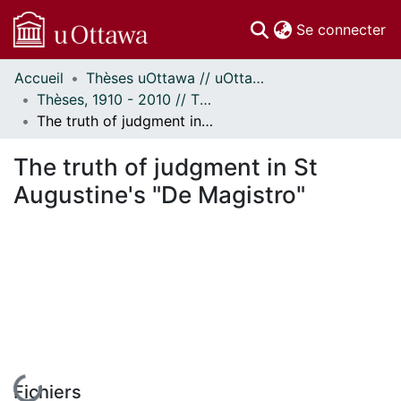
(c
Se connecter
Accueil
Thèses uOttawa // uOttawa Theses
Communautés
Thèses, 1910 - 2010 // Theses, 1910 - 2010
et collections
The truth of judgment in St Augustine's "De Magistro"
Parcourir
Statistiques
The truth of judgment in St
À propos
Augustine's "De Magistro"
En cours de chargement...
Fichiers