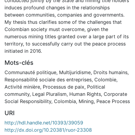
conducted jointly by the State and mining title holders
induces profound changes in the relationships
between communities, companies and governments.
My thesis thus clarifies some of the challenges that
Colombian society must overcome, given the
numerous mining titles granted over a large part of its
territory, to successfully carry out the peace process
initiated in 2016.
Mots-clés
Communauté politique
,
Multijuridisme
,
Droits humains
,
Responsabilité sociale des entreprises
,
Colombie
,
Activité minière
,
Processus de paix
,
Political
community
,
Legal Pluralism
,
Human Rights
,
Corporate
Social Responsibility
,
Colombia
,
Mining
,
Peace Process
URI
http://hdl.handle.net/10393/39059
http://dx.doi.org/10.20381/ruor-23308