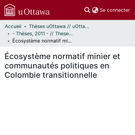
(c
Se connecter
Accueil
Thèses uOttawa // uOttawa Theses
Communautés
- Thèses, 2011 - // Theses, 2011 -
et collections
Écosystème normatif minier et communautés politiques en Colombie transitionnelle
Parcourir
Statistiques
Écosystème normatif minier et
À propos
communautés politiques en
Colombie transitionnelle
En cours de chargement...