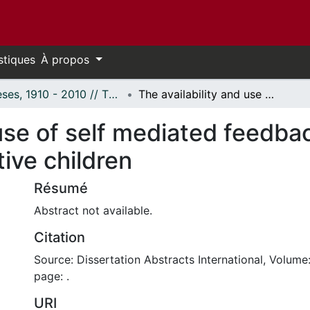
stiques
À propos
Thèses, 1910 - 2010 // Theses, 1910 - 2010
The availability and use of self mediated feedback in impulsive, moderate and reflective children
 use of self mediated feedbac
ive children
Résumé
Abstract not available.
Citation
Source: Dissertation Abstracts International, Volume:
page: .
URI