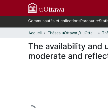
Communautés et collections
Parcourir
Stati
Accueil
Thèses uOttawa // uOttawa Theses
The availability and
moderate and reflect
En cours de chargement...