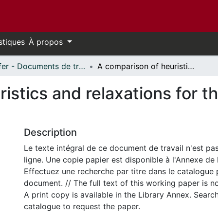
stiques
À propos
Telfer - Documents de travail // Telfer - Working Papers
A comparison of heuristics and relaxations for the capacitated plant location problem
istics and relaxations for t
Description
Le texte intégral de ce document de travail n'est pa
ligne. Une copie papier est disponible à l'Annexe de 
Effectuez une recherche par titre dans le catalogue 
document. // The full text of this working paper is no
A print copy is available in the Library Annex. Search 
catalogue to request the paper.