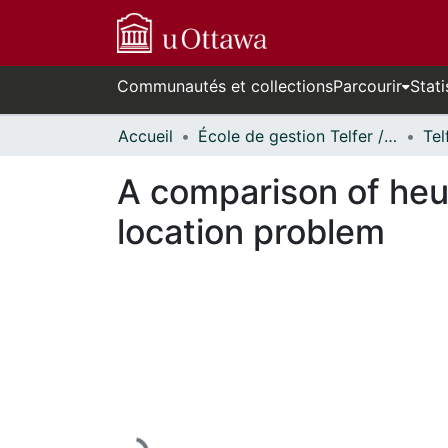
Communautés et collections
Parcourir
Stati
Accueil
École de gestion Telfer // Telfer School of Management
A comparison of heur
location problem
En cours de chargement...