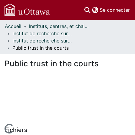
(c
Se connecter
Accueil
Instituts, centres, et chaires de recherche // Research Institutes, Centres, and Chairs
Communautés
Institut de recherche sur la science, la société et la politique publique // Institute for Science, Society and Policy
et collections
Institut de recherche sur la science, la société et la politique publique - Publications // Institute for Science, Society and Policy - Publications
Parcourir
Public trust in the courts
Statistiques
À propos
Public trust in the courts
Fichiers