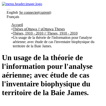
English
Se connecter
(current)
Français
Communautés
Accueil
et collections
Thèses uOttawa // uOttawa Theses
Parcourir
Thèses, 1910 - 2010 // Theses, 1910 - 2010
Statistiques
Un usage de la théorie de l'information pour l'analyse
aérienne; avec étude de cas l'inventaire biophysique du
À
À
territoire de la Baie James.
propos
propos
de
Recherche
Un usage de la théorie de
uO
Comment
l'information pour l'analyse
soumettre
votre
aérienne; avec étude de cas
thèse
Comment
l'inventaire biophysique du
déposer
votre
territoire de la Baie James.
recherche
Politiques
et