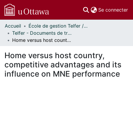
(c
Se connecter
Accueil
École de gestion Telfer // Telfer School of Management
Communautés
Telfer - Documents de travail // Telfer - Working Papers
et collections
Home versus host country, competitive advantages and its influence on MNE performance
Parcourir
Statistiques
Home versus host country,
À propos
competitive advantages and its
influence on MNE performance