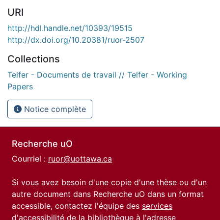
URI
http://hdl.handle.net/10393/19515
http://dx.doi.org/10.20381/ruor-2507
Collections
Telfer - Documents de travail // Telfer - Working
Papers
Notice complète
Recherche uO
Courriel :
ruor@uottawa.ca
Si vous avez besoin d'une copie d'une thèse ou d'un
autre document dans Recherche uO dans un format
accessible, contactez l'équipe des
services
d'accessibilité de la bibliothèque
à l'adresse