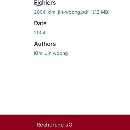
Fichiers
2004_kim_jin-woong.pdf
(1.12 MB)
Date
2004
Authors
Kim, Jin woong
Recherche uO