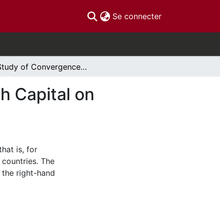
(current)
Se connecter
A Study of Convergence and the Impact of Health Capital on Economics Growth across Countries
h Capital on
at is, for
 countries. The
n the right-hand