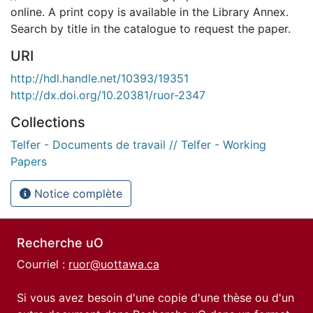
online. A print copy is available in the Library Annex.
Search by title in the catalogue to request the paper.
URI
http://hdl.handle.net/10393/19351
http://dx.doi.org/10.20381/ruor-2347
Collections
Telfer - Documents de travail // Telfer - Working
Papers
Notice complète
Recherche uO
Courriel :
ruor@uottawa.ca
Si vous avez besoin d'une copie d'une thèse ou d'un