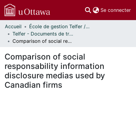
(c
Se connecter
Accueil
École de gestion Telfer // Telfer School of Management
Communautés
Telfer - Documents de travail // Telfer - Working Papers
et collections
Comparison of social responsability information disclosure medias used by Canadian firms
Parcourir
Statistiques
Comparison of social
À propos
responsability information
disclosure medias used by
Canadian firms