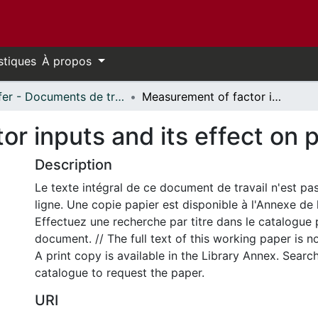
stiques
À propos
Telfer - Documents de travail // Telfer - Working Papers
Measurement of factor inputs and its effect on parameter estimates
or inputs and its effect on
Description
Le texte intégral de ce document de travail n'est pa
ligne. Une copie papier est disponible à l'Annexe de 
Effectuez une recherche par titre dans le catalogue 
document. // The full text of this working paper is no
A print copy is available in the Library Annex. Search 
catalogue to request the paper.
URI