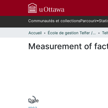
Communautés et collections
Parcourir
Stati
Accueil
École de gestion Telfer // Telfer School of Management
Measurement of fact
En cours de chargement...
Date