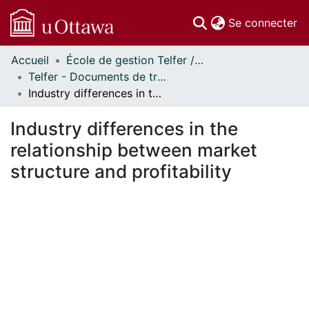
(c
Se connecter
Accueil
École de gestion Telfer // Telfer School of Management
Communautés
Telfer - Documents de travail // Telfer - Working Papers
et collections
Industry differences in the relationship between market structure and profitability
Parcourir
Statistiques
Industry differences in the
À propos
relationship between market
structure and profitability