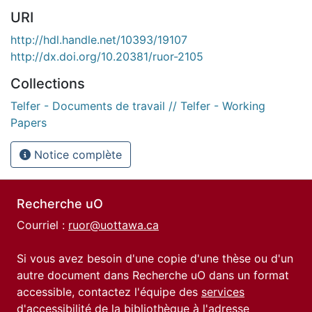
URI
http://hdl.handle.net/10393/19107
http://dx.doi.org/10.20381/ruor-2105
Collections
Telfer - Documents de travail // Telfer - Working
Papers
Notice complète
Recherche uO
Courriel :
ruor@uottawa.ca
Si vous avez besoin d'une copie d'une thèse ou d'un
autre document dans Recherche uO dans un format
accessible, contactez l'équipe des
services
d'accessibilité de la bibliothèque
à l'adresse