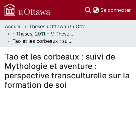
(c
Se connecter
Accueil
Thèses uOttawa // uOttawa Theses
Communautés
- Thèses, 2011 - // Theses, 2011 -
et collections
Tao et les corbeaux ; suivi de Mythologie et aventure : perspective transculturelle sur la formation de soi
Parcourir
Statistiques
Tao et les corbeaux ; suivi de
À propos
Mythologie et aventure :
perspective transculturelle sur la
formation de soi