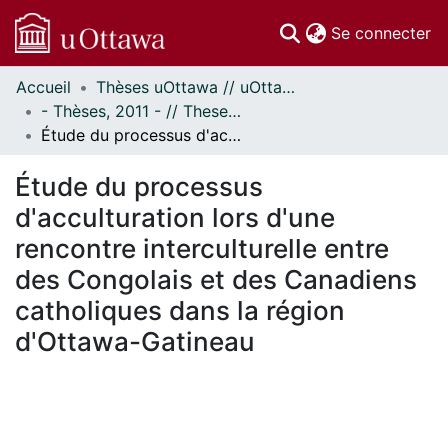
(c
Se connecter
Accueil
Thèses uOttawa // uOttawa Theses
Communautés
- Thèses, 2011 - // Theses, 2011 -
et collections
Étude du processus d'acculturation lors d'une rencontre interculturelle entre des Congolais et des Canadiens catholiques dans la région d'Ottawa-Gatineau
Parcourir
Statistiques
Étude du processus
À propos
d'acculturation lors d'une
rencontre interculturelle entre
des Congolais et des Canadiens
catholiques dans la région
d'Ottawa-Gatineau