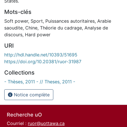
States.
Mots-clés
Soft power
,
Sport
,
Puissances autoritaires
,
Arabie
saoudite
,
Chine
,
Théorie du cadrage
,
Analyse de
discours
,
Hard power
URI
http://hdl.handle.net/10393/51695
https://doi.org/10.20381/ruor-31987
Collections
- Thèses, 2011 - // Theses, 2011 -
Notice complète
Recherche uO
Courriel :
ruor@uottawa.ca