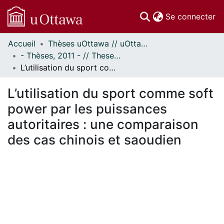
(c
Se connecter
Accueil
Thèses uOttawa // uOttawa Theses
Communautés
- Thèses, 2011 - // Theses, 2011 -
et collections
L’utilisation du sport comme soft power par les puissances autoritaires : une comparaison des cas chinois et saoudien
Parcourir
Statistiques
L’utilisation du sport comme soft
À propos
power par les puissances
autoritaires : une comparaison
des cas chinois et saoudien
ment...