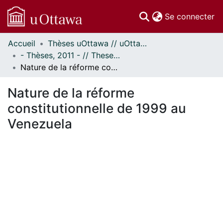
(c
Se connecter
Accueil
Thèses uOttawa // uOttawa Theses
Communautés
- Thèses, 2011 - // Theses, 2011 -
et collections
Nature de la réforme constitutionnelle de 1999 au Venezuela
Parcourir
Statistiques
Nature de la réforme
À propos
constitutionnelle de 1999 au
Venezuela