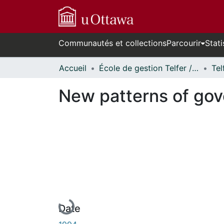
Communautés et collections
Parcourir
Stati
Accueil
École de gestion Telfer // Telfer School of Management
New patterns of go
En cours de chargement...
Date