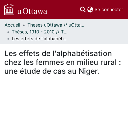
(c
Se connecter
Accueil
Thèses uOttawa // uOttawa Theses
Communautés
Thèses, 1910 - 2010 // Theses, 1910 - 2010
et collections
Les effets de l'alphabétisation chez les femmes en milieu rural : une étude de cas au Niger.
Parcourir
Statistiques
Les effets de l'alphabétisation
À propos
chez les femmes en milieu rural :
une étude de cas au Niger.