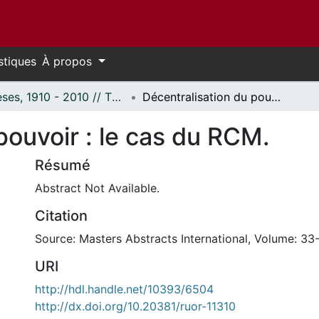
stiques
À propos
Thèses, 1910 - 2010 // Theses, 1910 - 2010
Décentralisation du pouvoir : le cas du RCM.
pouvoir : le cas du RCM.
Résumé
Abstract Not Available.
Citation
Source: Masters Abstracts International, Volume: 33
URI
http://hdl.handle.net/10393/6504
http://dx.doi.org/10.20381/ruor-11310