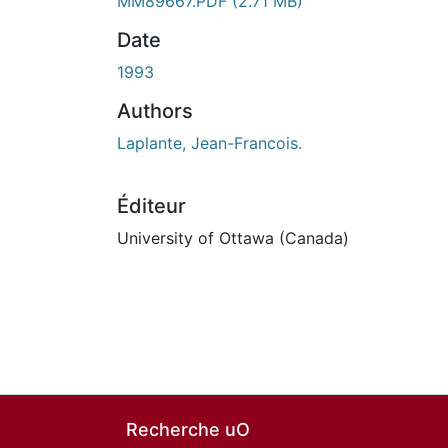
MM89667.PDF
(2.71 MB)
Date
1993
Authors
Laplante, Jean-Francois.
Éditeur
University of Ottawa (Canada)
Recherche uO