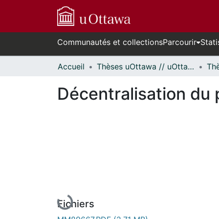
Communautés et collections
Parcourir
Stati
Accueil
Thèses uOttawa // uOttawa Theses
Décentralisation du 
En cours de chargement...
Fichiers