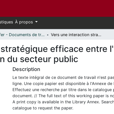
stiques
À propos
Telfer - Documents de travail // Telfer - Working Papers
Vers une interaction stratégique efficace entre l'État et ses clients: l'impact sur la gestion du secteur public
tratégique efficace entre l'E
on du secteur public
Description
Le texte intégral de ce document de travail n'est pa
ligne. Une copie papier est disponible à l'Annexe de 
Effectuez une recherche par titre dans le catalogue 
document. // The full text of this working paper is no
A print copy is available in the Library Annex. Search 
catalogue to request the paper.