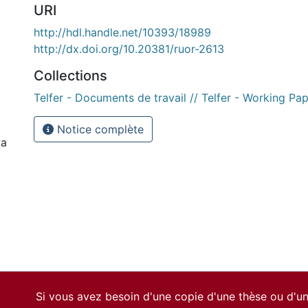
URI
http://hdl.handle.net/10393/18989
http://dx.doi.org/10.20381/ruor-2613
Collections
Telfer - Documents de travail // Telfer - Working Pa
Notice complète
wa
Si vous avez besoin d'une copie d'une thèse ou d'