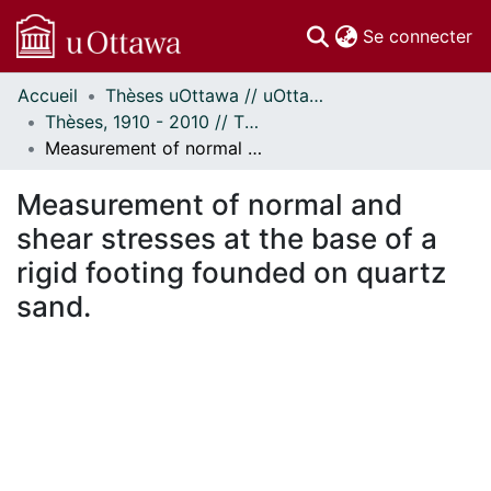
(c
Se connecter
Accueil
Thèses uOttawa // uOttawa Theses
Communautés
Thèses, 1910 - 2010 // Theses, 1910 - 2010
et collections
Measurement of normal and shear stresses at the base of a rigid footing founded on quartz sand.
Parcourir
Statistiques
Measurement of normal and
À propos
shear stresses at the base of a
rigid footing founded on quartz
sand.