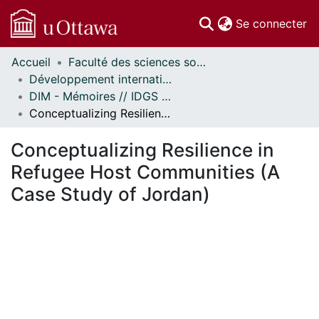
(c
Se connecter
Accueil
Faculté des sciences sociales // Faculty of Social Sciences
Communautés
Développement international et mondialisation // International Development and Global Studies
et collections
DIM - Mémoires // IDGS - Research Papers
Parcourir
Conceptualizing Resilience in Refugee Host Communities (A Case Study of Jordan)
Statistiques
À propos
Conceptualizing Resilience in
Refugee Host Communities (A
Case Study of Jordan)