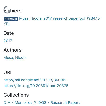
En cours de chargement...
Fichiers
Musa_Nicola_2017_researchpaper.pdf
(984.15
Principal
KB)
Date
2017
Authors
Musa, Nicola
URI
http://hdl.handle.net/10393/36096
https://doi.org/10.20381/ruor-20376
Collections
DIM - Mémoires // IDGS - Research Papers