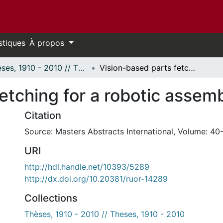
stiques
À propos
Thèses, 1910 - 2010 // Theses, 1910 - 2010
Vision-based parts fetching for a robotic assembly cell.
etching for a robotic assembl
Citation
Source: Masters Abstracts International, Volume: 40-
URI
http://hdl.handle.net/10393/5289
http://dx.doi.org/10.20381/ruor-14289
Collections
Thèses, 1910 - 2010 // Theses, 1910 - 2010