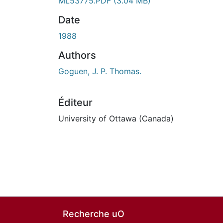
En cours de chargement...
ML53775.PDF
(3.04 MB)
Date
1988
Authors
Goguen, J. P. Thomas.
Éditeur
University of Ottawa (Canada)
Recherche uO