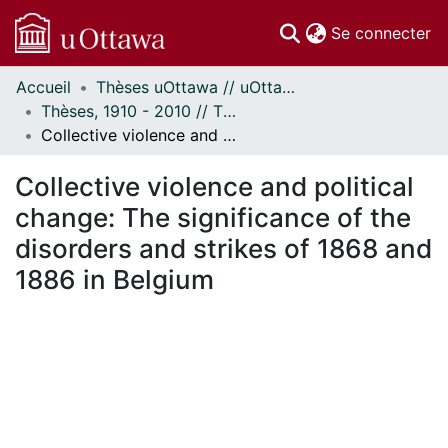
(c
Se connecter
Accueil
Thèses uOttawa // uOttawa Theses
Communautés
Thèses, 1910 - 2010 // Theses, 1910 - 2010
et collections
Collective violence and political change: The significance of the disorders and strikes of 1868 and 1886 in Belgium
Parcourir
Statistiques
Collective violence and political
À propos
change: The significance of the
disorders and strikes of 1868 and
1886 in Belgium