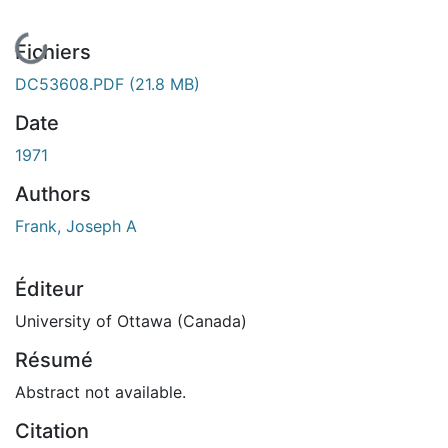
En cours de chargement...
Fichiers
DC53608.PDF
(21.8 MB)
Date
1971
Authors
Frank, Joseph A
Éditeur
University of Ottawa (Canada)
Résumé
Abstract not available.
Citation