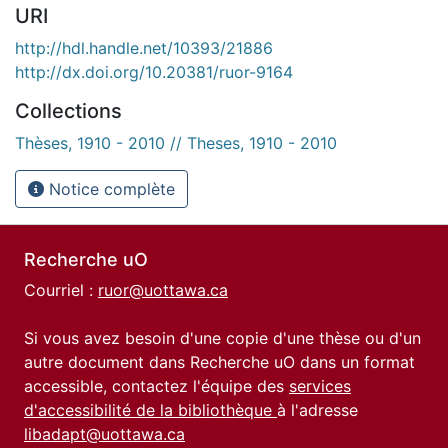
URI
http://hdl.handle.net/10393/21886
http://dx.doi.org/10.20381/ruor-9164
Collections
Thèses, 1910 - 2010 // Theses, 1910 - 2010
Notice complète
Recherche uO
Courriel :
ruor@uottawa.ca
Si vous avez besoin d'une copie d'une thèse ou d'un
autre document dans Recherche uO dans un format
accessible, contactez l'équipe des
services
d'accessibilité de la bibliothèque
à l'adresse
libadapt@uottawa.ca