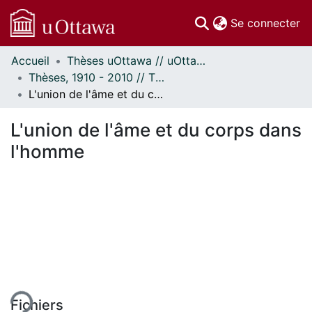
(c
Se connecter
Accueil
Thèses uOttawa // uOttawa Theses
Communautés
Thèses, 1910 - 2010 // Theses, 1910 - 2010
et collections
L'union de l'âme et du corps dans l'homme
Parcourir
Statistiques
L'union de l'âme et du corps dans
À propos
l'homme
ent...
Fichiers