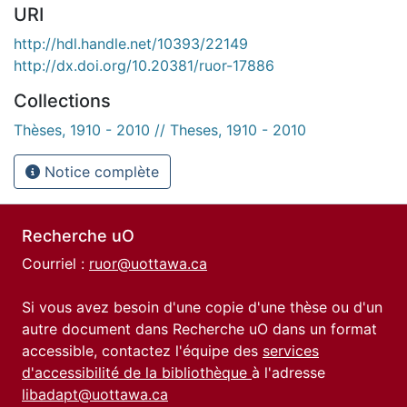
URI
http://hdl.handle.net/10393/22149
http://dx.doi.org/10.20381/ruor-17886
Collections
Thèses, 1910 - 2010 // Theses, 1910 - 2010
Notice complète
Recherche uO
Courriel :
ruor@uottawa.ca
Si vous avez besoin d'une copie d'une thèse ou d'un
autre document dans Recherche uO dans un format
accessible, contactez l'équipe des
services
d'accessibilité de la bibliothèque
à l'adresse
libadapt@uottawa.ca