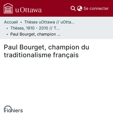
(c
Se connecter
Accueil
Thèses uOttawa // uOttawa Theses
Communautés
Thèses, 1910 - 2010 // Theses, 1910 - 2010
et collections
Paul Bourget, champion du traditionalisme français
Parcourir
Statistiques
Paul Bourget, champion du
À propos
traditionalisme français
Fichiers