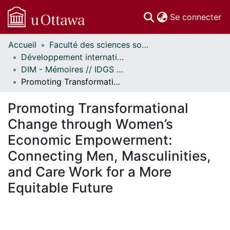
(c
Se connecter
Accueil
Faculté des sciences sociales // Faculty of Social Sciences
Communautés
Développement international et mondialisation // International Development and Global Studies
et collections
DIM - Mémoires // IDGS - Research Papers
Parcourir
Promoting Transformational Change through Women’s Economic Empowerment: Connecting Men, Masculinities, and Care Work for a More Equitable Future
Statistiques
À propos
Promoting Transformational
Change through Women’s
Economic Empowerment:
Connecting Men, Masculinities,
and Care Work for a More
Equitable Future