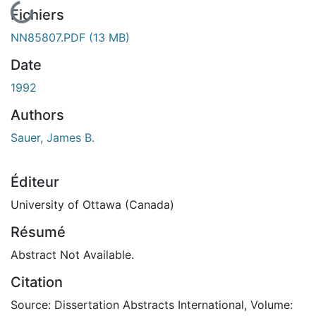
En cours de chargement...
Fichiers
NN85807.PDF
(13 MB)
Date
1992
Authors
Sauer, James B.
Éditeur
University of Ottawa (Canada)
Résumé
Abstract Not Available.
Citation
Source: Dissertation Abstracts International, Volume: