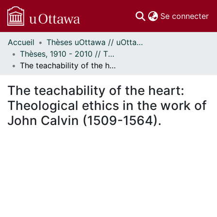
(c
Se connecter
Accueil
Thèses uOttawa // uOttawa Theses
Communautés
Thèses, 1910 - 2010 // Theses, 1910 - 2010
et collections
The teachability of the heart: Theological ethics in the work of John Calvin (1509-1564).
Parcourir
Statistiques
The teachability of the heart:
À propos
Theological ethics in the work of
John Calvin (1509-1564).