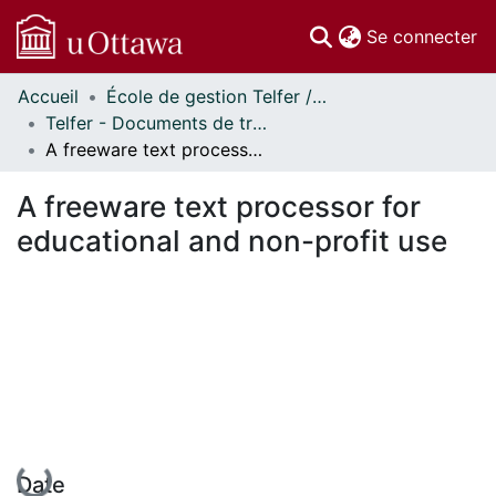
(c
Se connecter
Accueil
École de gestion Telfer // Telfer School of Management
Communautés
Telfer - Documents de travail // Telfer - Working Papers
et collections
A freeware text processor for educational and non-profit use
Parcourir
Statistiques
A freeware text processor for
À propos
educational and non-profit use
En cours de chargement...
Date