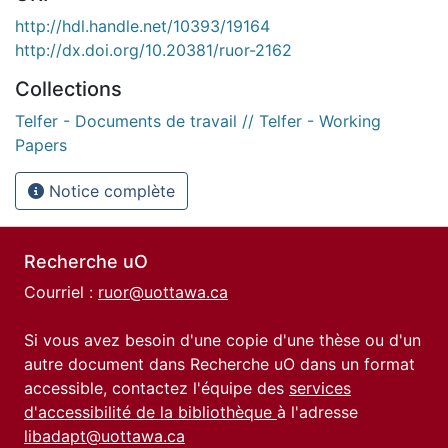
http://hdl.handle.net/10393/19164
http://dx.doi.org/10.20381/ruor-2162
Collections
Telfer - Documents de travail // Telfer - Working
Papers
Notice complète
Recherche uO
Courriel :
ruor@uottawa.ca
Si vous avez besoin d'une copie d'une thèse ou d'un
autre document dans Recherche uO dans un format
accessible, contactez l'équipe des
services
d'accessibilité de la bibliothèque
à l'adresse
libadapt@uottawa.ca