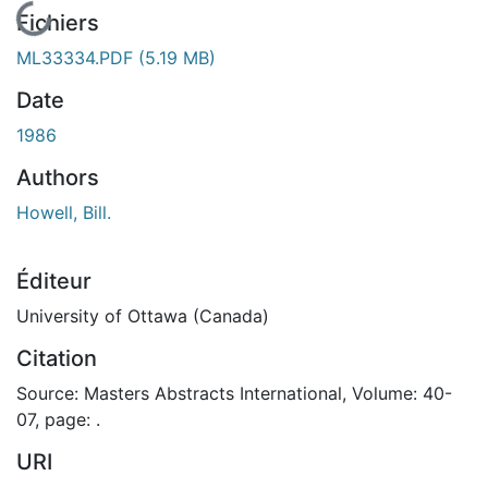
En cours de chargement...
Fichiers
ML33334.PDF
(5.19 MB)
Date
1986
Authors
Howell, Bill.
Éditeur
University of Ottawa (Canada)
Citation
Source: Masters Abstracts International, Volume: 40-
07, page: .
URI