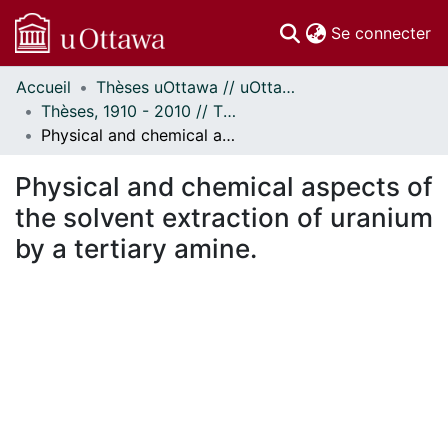
(c
Se connecter
Accueil
Thèses uOttawa // uOttawa Theses
Communautés
Thèses, 1910 - 2010 // Theses, 1910 - 2010
et collections
Physical and chemical aspects of the solvent extraction of uranium by a tertiary amine.
Parcourir
Statistiques
Physical and chemical aspects of
À propos
the solvent extraction of uranium
by a tertiary amine.