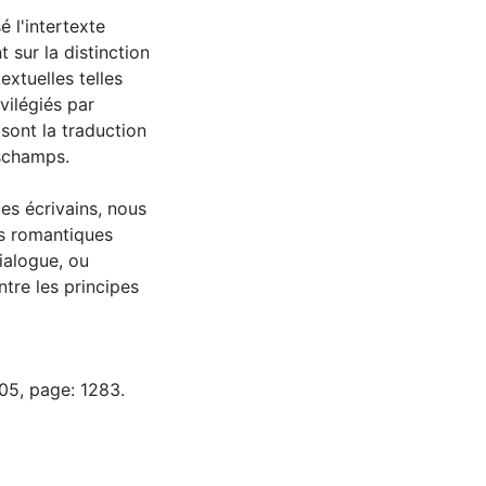
 l'intertexte
sur la distinction
extuelles telles
ivilégiés par
sont la traduction
eschamps.
es écrivains, nous
es romantiques
dialogue, ou
ntre les principes
05, page: 1283.