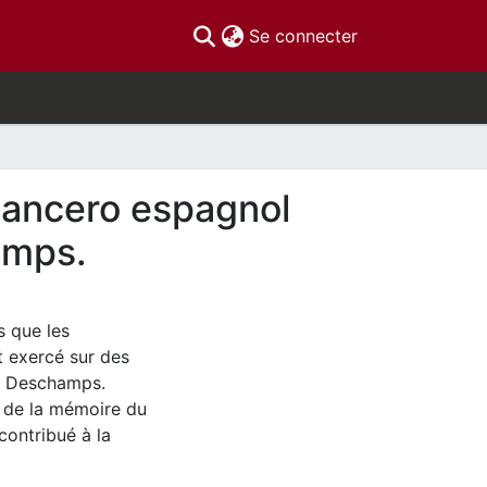
(current)
Se connecter
omancero espagnol
amps.
s que les
 exercé sur des
e Deschamps.
 de la mémoire du
contribué à la