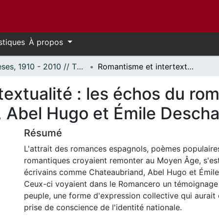
stiques
À propos
Thèses, 1910 - 2010 // Theses, 1910 - 2010
Romantisme et intertextualité : les échos du romancero espagnol chez Chateaubriand, Abel Hugo et Émile Deschamps.
textualité : les échos du r
, Abel Hugo et Émile Desch
Résumé
L'attrait des romances espagnols, poèmes populaire
romantiques croyaient remonter au Moyen Âge, s'est
écrivains comme Chateaubriand, Abel Hugo et Émil
Ceux-ci voyaient dans le Romancero un témoignage
peuple, une forme d'expression collective qui aurait 
prise de conscience de l'identité nationale.