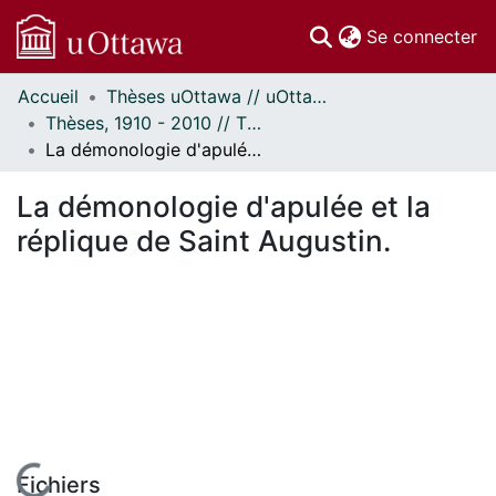
(c
Se connecter
Accueil
Thèses uOttawa // uOttawa Theses
Communautés
Thèses, 1910 - 2010 // Theses, 1910 - 2010
et collections
La démonologie d'apulée et la réplique de Saint Augustin.
Parcourir
Statistiques
La démonologie d'apulée et la
À propos
réplique de Saint Augustin.
Fichiers