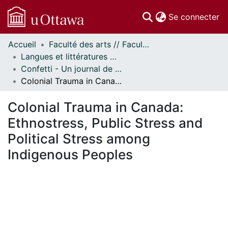
(c
Se connecter
Accueil
Faculté des arts // Faculty of Arts
Communautés
Langues et littératures modernes // Modern Languages and Literatures
et collections
Confetti - Un journal de littératures et cultures du monde // Confetti - A World Literatures and Cultures Journal
Parcourir
Colonial Trauma in Canada: Ethnostress, Public Stress and Political Stress among Indigenous Peoples
Statistiques
À propos
Colonial Trauma in Canada:
Ethnostress, Public Stress and
Political Stress among
Indigenous Peoples