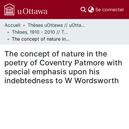
(c
Se connecter
Accueil
Thèses uOttawa // uOttawa Theses
Communautés
Thèses, 1910 - 2010 // Theses, 1910 - 2010
et collections
The concept of nature in the poetry of Coventry Patmore with special emphasis upon his indebtedness to W Wordsworth
Parcourir
Statistiques
The concept of nature in the
À propos
poetry of Coventry Patmore with
special emphasis upon his
indebtedness to W Wordsworth