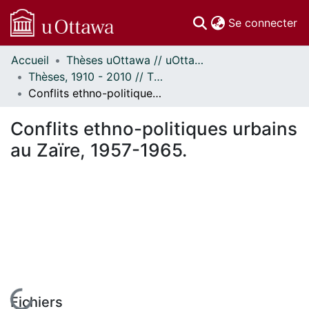
(c
Se connecter
Accueil
Thèses uOttawa // uOttawa Theses
Communautés
Thèses, 1910 - 2010 // Theses, 1910 - 2010
et collections
Conflits ethno-politiques urbains au Zaïre, 1957-1965.
Parcourir
Statistiques
Conflits ethno-politiques urbains
À propos
au Zaïre, 1957-1965.
En cours de chargement...
Fichiers