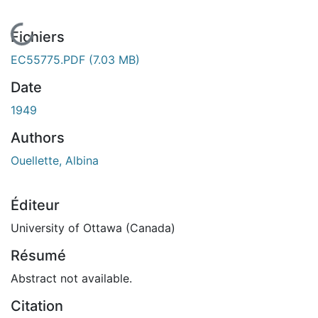
En cours de chargement...
Fichiers
EC55775.PDF
(7.03 MB)
Date
1949
Authors
Ouellette, Albina
Éditeur
University of Ottawa (Canada)
Résumé
Abstract not available.
Citation