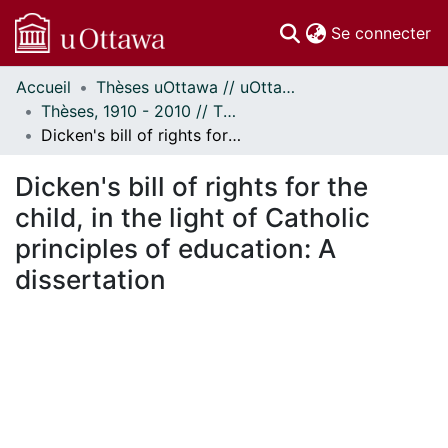
(c
Se connecter
Accueil
Thèses uOttawa // uOttawa Theses
Communautés
Thèses, 1910 - 2010 // Theses, 1910 - 2010
et collections
Dicken's bill of rights for the child, in the light of Catholic principles of education: A dissertation
Parcourir
Statistiques
Dicken's bill of rights for the
À propos
child, in the light of Catholic
principles of education: A
dissertation