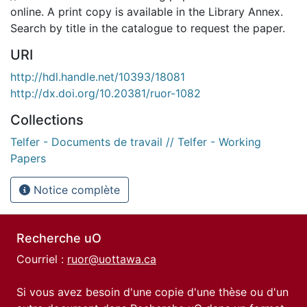
online. A print copy is available in the Library Annex.
Search by title in the catalogue to request the paper.
URI
http://hdl.handle.net/10393/18081
http://dx.doi.org/10.20381/ruor-1082
Collections
Telfer - Documents de travail // Telfer - Working
Papers
Notice complète
Recherche uO
Courriel :
ruor@uottawa.ca
Si vous avez besoin d'une copie d'une thèse ou d'un