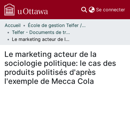
(c
Se connecter
Accueil
École de gestion Telfer // Telfer School of Management
Communautés
Telfer - Documents de travail // Telfer - Working Papers
et collections
Le marketing acteur de la sociologie politique: le cas des produits politisés d'après l'exemple de Mecca Cola
Parcourir
Statistiques
Le marketing acteur de la
À propos
sociologie politique: le cas des
produits politisés d'après
l'exemple de Mecca Cola