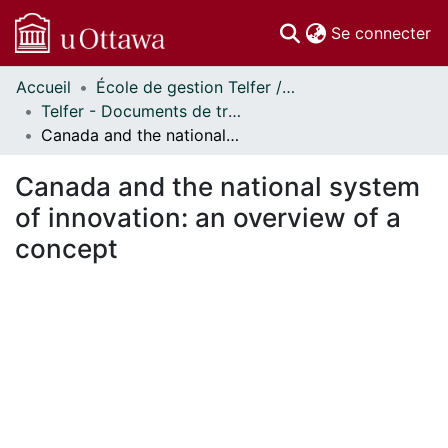
(c
Se connecter
Accueil
École de gestion Telfer // Telfer School of Management
Communautés
Telfer - Documents de travail // Telfer - Working Papers
et collections
Canada and the national system of innovation: an overview of a concept
Parcourir
Statistiques
Canada and the national system
À propos
of innovation: an overview of a
concept