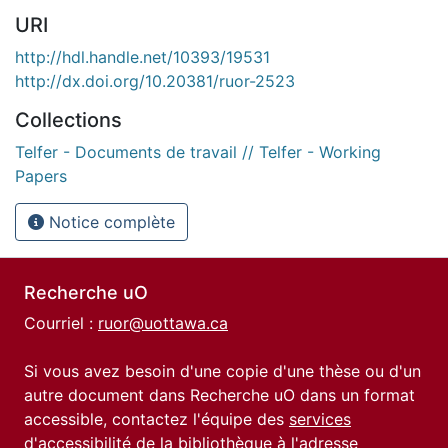
URI
http://hdl.handle.net/10393/19531
http://dx.doi.org/10.20381/ruor-2523
Collections
Telfer - Documents de travail // Telfer - Working
Papers
Notice complète
Recherche uO
Courriel :
ruor@uottawa.ca
Si vous avez besoin d'une copie d'une thèse ou d'un
autre document dans Recherche uO dans un format
accessible, contactez l'équipe des
services
d'accessibilité de la bibliothèque
à l'adresse