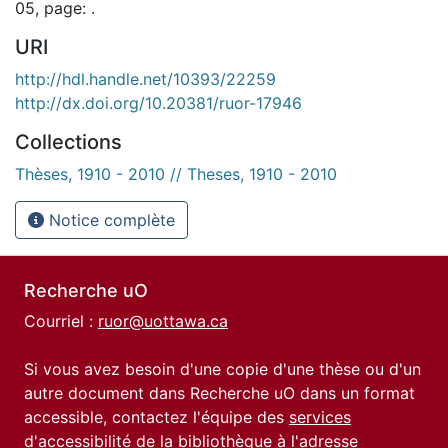
05, page: .
URI
http://hdl.handle.net/10393/22259
http://dx.doi.org/10.20381/ruor-17946
Collections
Thèses, 1910 - 2010 // Theses, 1910 - 2010
Notice complète
Recherche uO
Courriel :
ruor@uottawa.ca
Si vous avez besoin d'une copie d'une thèse ou d'un
autre document dans Recherche uO dans un format
accessible, contactez l'équipe des
services
d'accessibilité de la bibliothèque
à l'adresse