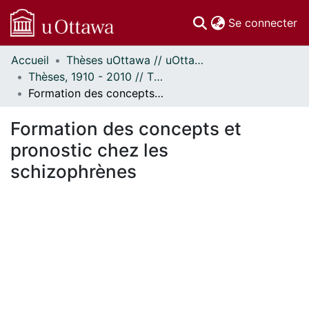
(c
Se connecter
Accueil
Thèses uOttawa // uOttawa Theses
Communautés
Thèses, 1910 - 2010 // Theses, 1910 - 2010
et collections
Formation des concepts et pronostic chez les schizophrènes
Parcourir
Statistiques
Formation des concepts et
À propos
pronostic chez les
schizophrènes
En cours de chargement...