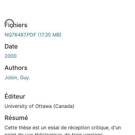
ment...
Fichiers
NQ76487.PDF
(17.35 MB)
Date
2000
Authors
Jobin, Guy.
Éditeur
University of Ottawa (Canada)
Résumé
Cette thèse est un essai de réception critique, d'un
point de vue théologique, de trois versions