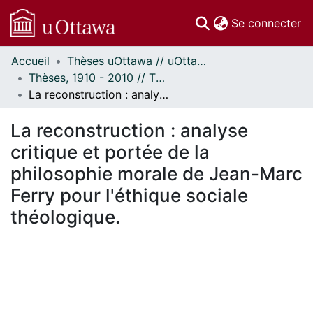
(c
Se connecter
Accueil
Thèses uOttawa // uOttawa Theses
Communautés
Thèses, 1910 - 2010 // Theses, 1910 - 2010
et collections
La reconstruction : analyse critique et portée de la philosophie morale de Jean-Marc Ferry pour l'éthique sociale théologique.
Parcourir
Statistiques
La reconstruction : analyse
À propos
critique et portée de la
philosophie morale de Jean-Marc
Ferry pour l'éthique sociale
théologique.