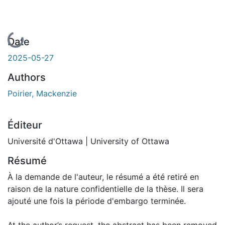
En cours de chargement...
Date
2025-05-27
Authors
Poirier, Mackenzie
Éditeur
Université d'Ottawa | University of Ottawa
Résumé
À la demande de l'auteur, le résumé a été retiré en
raison de la nature confidentielle de la thèse. Il sera
ajouté une fois la période d'embargo terminée.
At the author’s request, the abstract has been removed