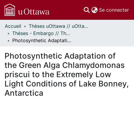
(c
Se connecter
Accueil
Thèses uOttawa // uOttawa Theses
Communautés
Thèses - Embargo // Theses - Embargo
et collections
Photosynthetic Adaptation of the Green Alga Chlamydomonas priscui to the Extremely Low Light Conditions of Lake Bonney, Antarctica
Parcourir
Statistiques
Photosynthetic Adaptation of
À propos
the Green Alga Chlamydomonas
priscui to the Extremely Low
Light Conditions of Lake Bonney,
Antarctica