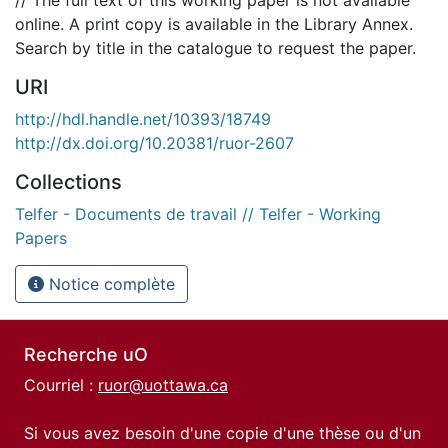
online. A print copy is available in the Library Annex.
Search by title in the catalogue to request the paper.
URI
http://hdl.handle.net/10393/18749
http://dx.doi.org/10.20381/ruor-2607
Collections
Telfer - Documents de travail // Telfer - Working
Papers
Notice complète
Recherche uO
Courriel :
ruor@uottawa.ca
Si vous avez besoin d'une copie d'une thèse ou d'un