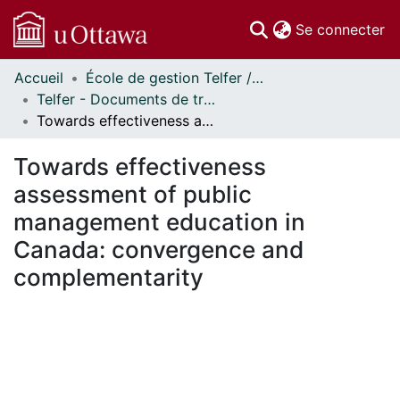
(c
Se connecter
Accueil
École de gestion Telfer // Telfer School of Management
Communautés
Telfer - Documents de travail // Telfer - Working Papers
et collections
Towards effectiveness assessment of public management education in Canada: convergence and complementarity
Parcourir
Statistiques
Towards effectiveness
À propos
assessment of public
management education in
Canada: convergence and
complementarity