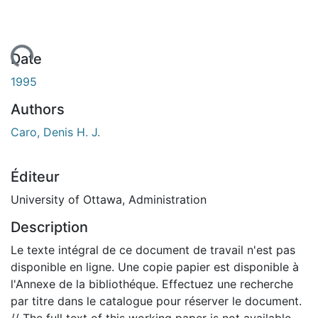
chargement...
Date
1995
Authors
Caro, Denis H. J.
Éditeur
University of Ottawa, Administration
Description
Le texte intégral de ce document de travail n'est pas
disponible en ligne. Une copie papier est disponible à
l'Annexe de la bibliothéque. Effectuez une recherche
par titre dans le catalogue pour réserver le document.
// The full text of this working paper is not available