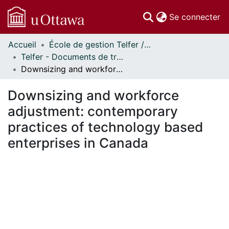
(c
Se connecter
Accueil
École de gestion Telfer // Telfer School of Management
Communautés
Telfer - Documents de travail // Telfer - Working Papers
et collections
Downsizing and workforce adjustment: contemporary practices of technology based enterprises in Canada
Parcourir
Statistiques
Downsizing and workforce
À propos
adjustment: contemporary
practices of technology based
enterprises in Canada