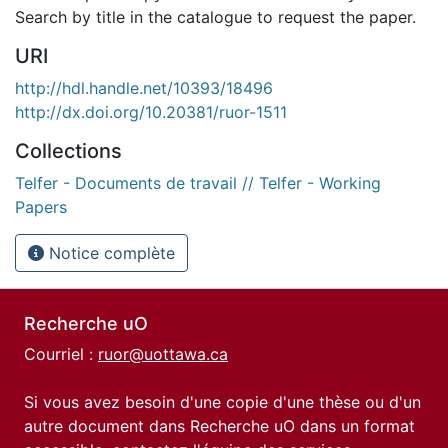
Search by title in the catalogue to request the paper.
URI
http://hdl.handle.net/10393/18496
http://dx.doi.org/10.20381/ruor-1511
Collections
Telfer - Documents de travail // Telfer - Working
Papers
Notice complète
Recherche uO
Courriel :
ruor@uottawa.ca
Si vous avez besoin d'une copie d'une thèse ou d'un
autre document dans Recherche uO dans un format